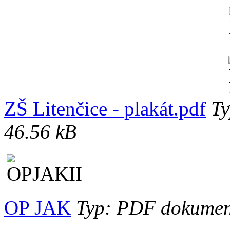
ZŠ Litenčice - plakát.pdf
Ty
46.56 kB
OP JAK
Typ: PDF dokument,