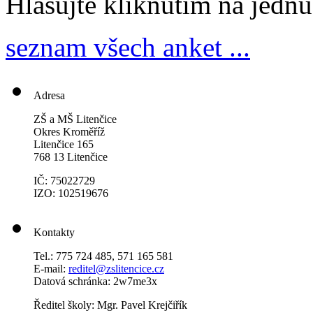
Hlasujte kliknutím na jedn
seznam všech anket ...
Adresa
ZŠ a MŠ Litenčice
Okres Kroměříž
Litenčice 165
768 13 Litenčice
IČ: 75022729
IZO: 102519676
Kontakty
Tel.: 775 724 485, 571 165 581
E-mail:
reditel@zslitencice.cz
Datová schránka: 2w7me3x
Ředitel školy: Mgr. Pavel Krejčiřík