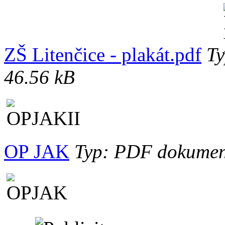
ZŠ Litenčice - plakát.pdf
Ty
46.56 kB
OP JAK
Typ: PDF dokument,