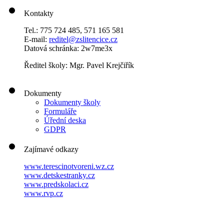
Kontakty
Tel.: 775 724 485, 571 165 581
E-mail:
reditel@zslitencice.cz
Datová schránka: 2w7me3x
Ředitel školy: Mgr. Pavel Krejčiřík
Dokumenty
Dokumenty školy
Formuláře
Úřední deska
GDPR
Zajímavé odkazy
www.terescinotvoreni.wz.cz
www.detskestranky.cz
www.predskolaci.cz
www.rvp.cz