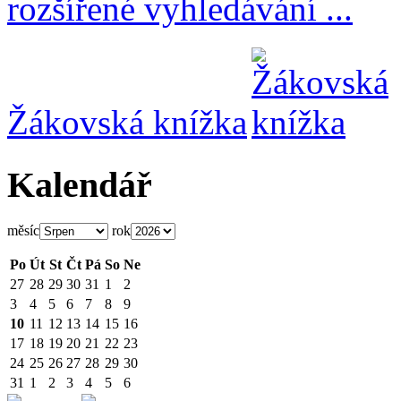
rozšířené vyhledávání ...
Žákovská knížka
Kalendář
měsíc
rok
Po
Út
St
Čt
Pá
So
Ne
27
28
29
30
31
1
2
3
4
5
6
7
8
9
10
11
12
13
14
15
16
17
18
19
20
21
22
23
24
25
26
27
28
29
30
31
1
2
3
4
5
6