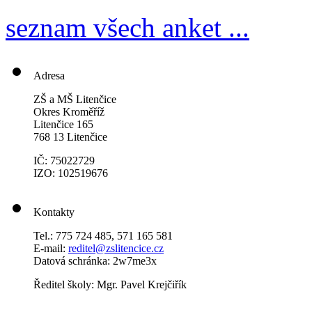
seznam všech anket ...
Adresa
ZŠ a MŠ Litenčice
Okres Kroměříž
Litenčice 165
768 13 Litenčice
IČ: 75022729
IZO: 102519676
Kontakty
Tel.: 775 724 485, 571 165 581
E-mail:
reditel@zslitencice.cz
Datová schránka: 2w7me3x
Ředitel školy: Mgr. Pavel Krejčiřík