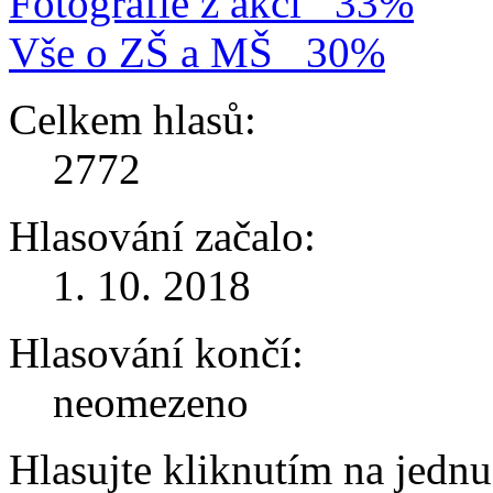
Fotografie z akcí
33%
Vše o ZŠ a MŠ
30%
Celkem hlasů:
2772
Hlasování začalo:
1. 10. 2018
Hlasování končí:
neomezeno
Hlasujte kliknutím na jedn