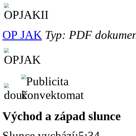
OP JAK
Typ: PDF dokument,
Východ a západ slunce
Slunce vychází:
5:34