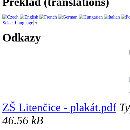
Překlad (translations)
Select Language
▼
Odkazy
ZŠ Litenčice - plakát.pdf
Ty
46.56 kB