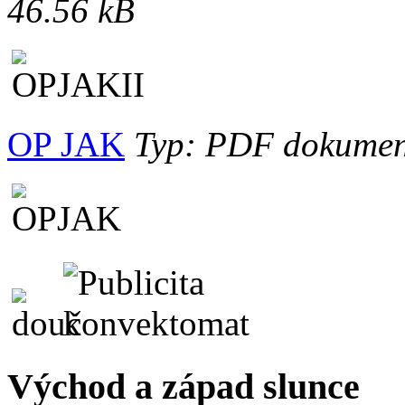
46.56 kB
OP JAK
Typ: PDF dokument,
Východ a západ slunce