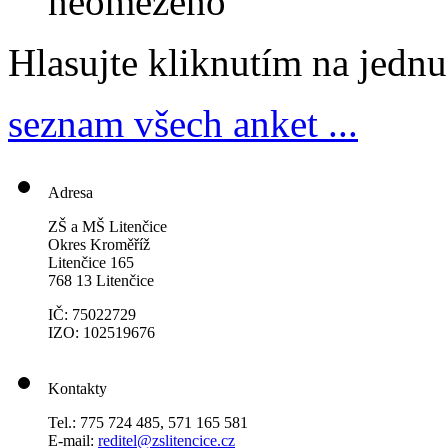
neomezeno
Hlasujte kliknutím na jedn
seznam všech anket ...
Adresa
ZŠ a MŠ Litenčice
Okres Kroměříž
Litenčice 165
768 13 Litenčice
IČ: 75022729
IZO: 102519676
Kontakty
Tel.: 775 724 485, 571 165 581
E-mail:
reditel@zslitencice.cz